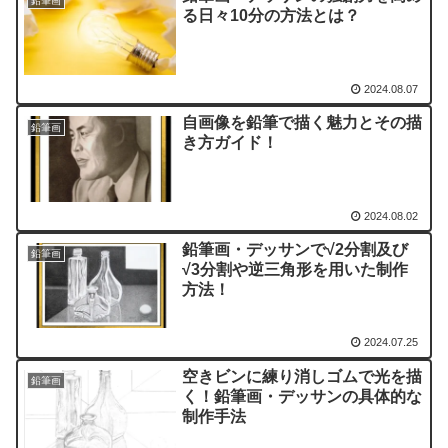
鉛筆画
る日々10分の方法とは？
2024.08.07
自画像を鉛筆で描く魅力とその描
鉛筆画
き方ガイド！
2024.08.02
鉛筆画・デッサンで√2分割及び
鉛筆画
√3分割や逆三角形を用いた制作
方法！
2024.07.25
空きビンに練り消しゴムで光を描
鉛筆画
く！鉛筆画・デッサンの具体的な
制作手法