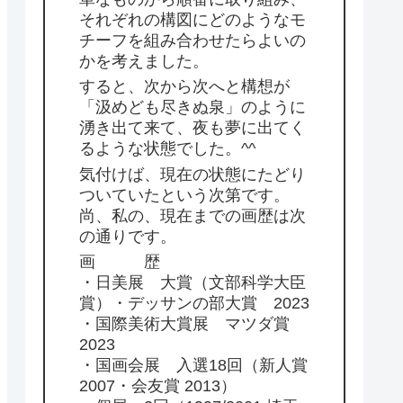
それぞれの構図にどのようなモ
チーフを組み合わせたらよいの
かを考えました。
すると、次から次へと構想が
「汲めども尽きぬ泉」のように
湧き出て来て、夜も夢に出てく
るような状態でした。^^
気付けば、現在の状態にたどり
ついていたという次第です。
尚、私の、現在までの画歴は次
の通りです。
画 歴
・日美展 大賞（文部科学大臣
賞）・デッサンの部大賞 2023
・国際美術大賞展 マツダ賞
2023
・国画会展 入選18回（新人賞
2007・会友賞 2013）