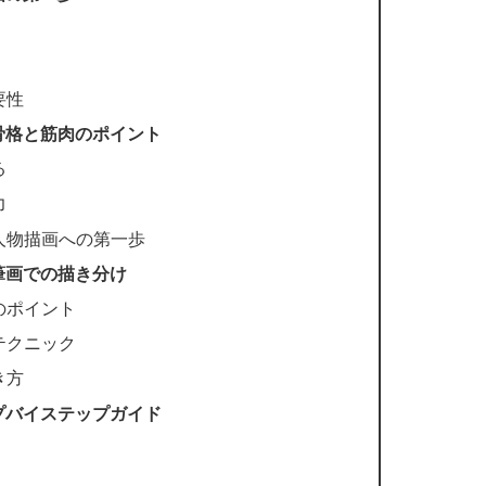
要性
骨格と筋肉のポイント
る
力
人物描画への第一歩
筆画での描き分け
のポイント
テクニック
き方
プバイステップガイド