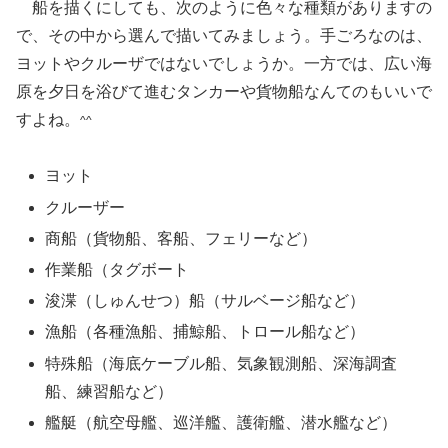
船を描くにしても、次のように色々な種類がありますの
で、その中から選んで描いてみましょう。手ごろなのは、
ヨットやクルーザではないでしょうか。一方では、広い海
原を夕日を浴びて進むタンカーや貨物船なんてのもいいで
すよね。
^^
ヨット
クルーザー
商船（貨物船、客船、フェリーなど）
作業船（タグボート
浚渫（しゅんせつ）船（サルベージ船など）
漁船（各種漁船、捕鯨船、トロール船など）
特殊船（海底ケーブル船、気象観測船、深海調査
船、練習船など）
艦艇（航空母艦、巡洋艦、護衛艦、潜水艦など）