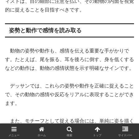
ィストは、目の細部に注意を払い、その動物の内面を視覚
的に捉えることを目指すべきです。
姿勢と動作で感情を読み取る
動物の姿勢や動作も、感情を伝える重要な手がかりで
す。たとえば、尾を振る、耳を後ろに倒す、身を低くする
などの動作は、動物の感情状態を示す明確なサインです。
デッサンでは、これらの姿勢や動作を正確に捉えること
で、その動物の感情や反応をリアルに表現することができ
ます。
また、モチーフとして捉える場合には、単純に姿を描く
のではなくて、振返った姿・跳躍している姿・寝転がって
メニュー
ホーム
検索
トップ
サイドバー
いる姿・陽だまりでくつろいでいる姿など、動きのある捉